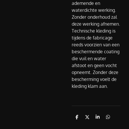
ademende en
waterdichte werking.
Zonder onderhoud zal
deze werking afnemen.
Technische kleding is
tijdens de fabricage
reeds voorzien van een
beschermende coating
die vuil en water
afstoot en geen vocht
opneemt. Zonder deze
bescherming voelt de
kleding klam aan.
D
D
S
D
e
e
h
e
l
e
a
l