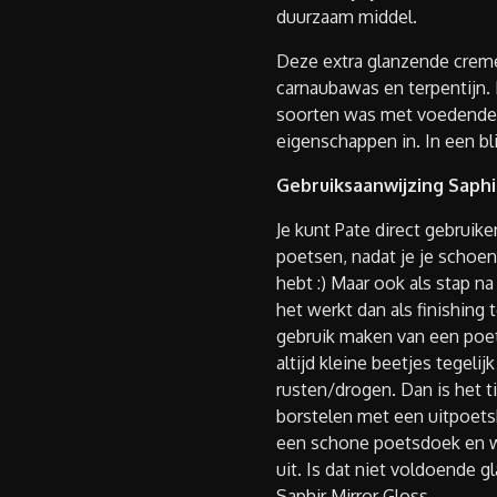
duurzaam middel.
Deze extra glanzende creme
carnaubawas en terpentijn. 
soorten was met voedende
eigenschappen in. In een bli
Gebruiksaanwijzing Saphi
Je kunt Pate direct gebrui
poetsen, nadat je je schoe
hebt :) Maar ook als stap 
het werkt dan als finishing 
gebruik maken van een poe
altijd kleine beetjes tegeli
rusten/drogen. Dan is het t
borstelen met een uitpoet
een schone poetsdoek en w
uit. Is dat niet voldoende g
Saphir Mirror Gloss.