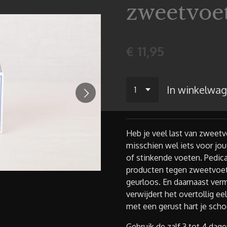
zweetvoe
€ 11,95
In winkelwa
Heb je veel last van zweetv
misschien wel iets voor jou
of stinkende voeten. Pedica
producten tegen zweetvoet
geurloos. En daarnaast verm
verwijdert het overtollig ee
met een gerust hart je scho
Gebruik de zalf 3 tot 4 dag