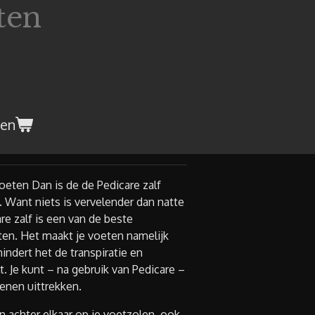
ten
gen
oeten Dan is de de Pedicare zalf
. Want niets is vervelender dan natte
re zalf is een van de beste
en. Het maakt je voeten namelijk
indert het de transpiratie en
lt. Je kunt – na gebruik van Pedicare –
enen uittrekken.
en achter elkaar op je voetzolen, ook