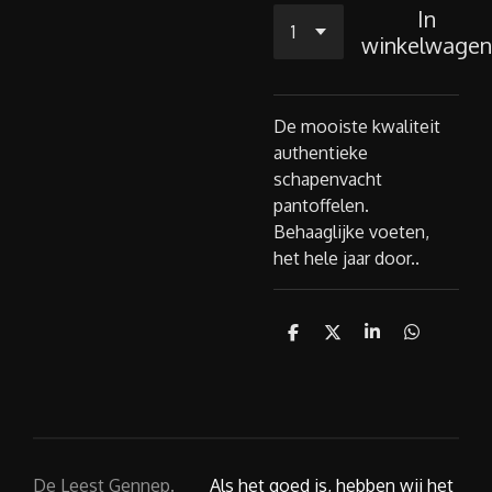
In
winkelwagen
De mooiste kwaliteit
authentieke
schapenvacht
pantoffelen.
Behaaglijke voeten,
het hele jaar door..
D
D
S
D
e
e
h
e
l
e
a
l
e
l
r
e
n
e
n
De Leest Gennep.
Als het goed is, hebben wij het